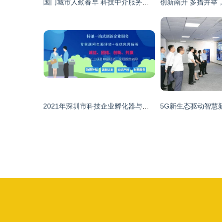
国门城市人勤春早 科技中介服务助力中国云南自贸试验区红河片区建设
2021年深圳市科技企业孵化器与众创空间认定资助及科技中介服务发展概览