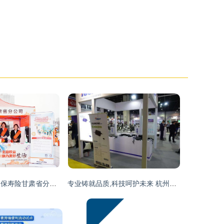
科技赋能消保 人保寿险甘肃省分公司开展3.15金融消费者集中教育宣传活动
专业铸就品质,科技呵护未来 杭州拓安机电充电机系列产品闪耀浙江展