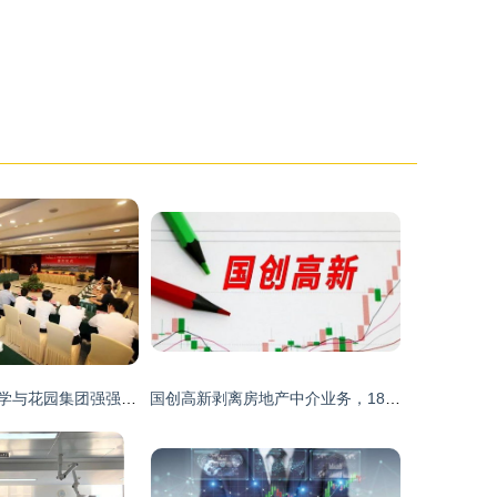
上海应用技术大学与花园集团强强联手 共建东阳应用技术产业研究院，赋能科技中介服务新生态
国创高新剥离房地产中介业务，1860万元转让深圳云房全部股权