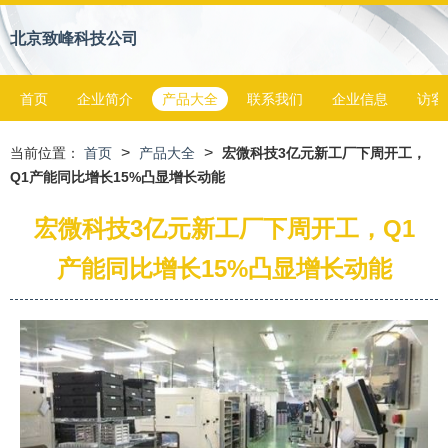
北京致峰科技公司
首页
企业简介
产品大全
联系我们
企业信息
访客
>
>
当前位置：
首页
产品大全
宏微科技3亿元新工厂下周开工，
Q1产能同比增长15%凸显增长动能
宏微科技3亿元新工厂下周开工，Q1
产能同比增长15%凸显增长动能