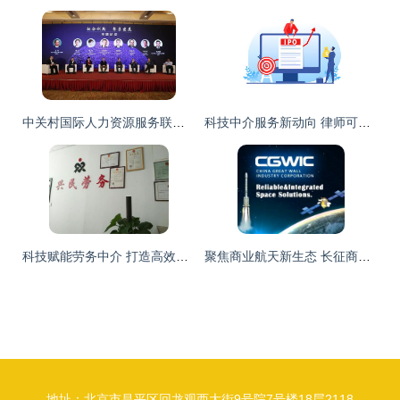
中关村国际人力资源服务联盟成立大会在京召开，助推科技中介服务再升级
科技中介服务新动向 律师可会同保荐人起草招股书，信披细则征求意见
科技赋能劳务中介 打造高效赚钱帝国，开启创业新篇章
聚焦商业航天新生态 长征商业发射用户大会共绘卫星发射与科技服务蓝图
地址：北京市昌平区回龙观西大街9号院7号楼18层2118